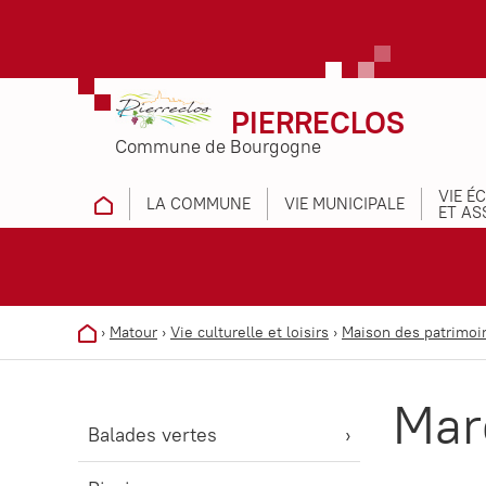
PIERRECLOS
Commune de Bourgogne
VIE É
LA COMMUNE
VIE MUNICIPALE
ET AS
›
Matour
›
Vie culturelle et loisirs
›
Maison des patrimoi
Mar
Balades vertes