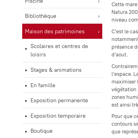
Piscine
Cette mare 
Natura 200
Bibliothèque
niveau comm
Maison des patrimoines
C’est le ca
notamment l
Scolaires et centres de
présence de
loisirs
d’aout.
Contraireme
Stages & animations
l’espace. L
maximiser l
En famille
végétation 
zones humi
Exposition permanente
est ainsi t
Exposition temporaire
Pour que ce
contours si
Boutique
que représ