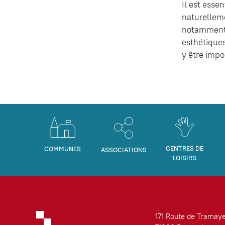
Il est esse
naturelleme
notamment 
esthétiques
y être impo
CENTRES DE
COMMUNES
ASSOCIATIONS
LOISIRS
171 Route de Tramay