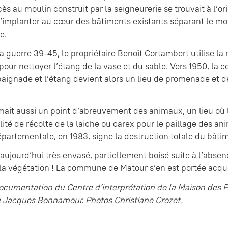
ccès au moulin construit par la seigneurerie se trouvait à l’o
’implanter au cœur des bâtiments existants séparant le mo
e.
 la guerre 39-45, le propriétaire Benoît Cortambert utilise l
our nettoyer l’étang de la vase et du sable. Vers 1950, la c
aignade et l’étang devient alors un lieu de promenade et 
mait aussi un point d’abreuvement des animaux, un lieu où l
lité de récolte de la laiche ou carex pour le paillage des an
artementale, en 1983, signe la destruction totale du bâtim
 aujourd’hui très envasé, partiellement boisé suite à l’abs
la végétation ! La commune de Matour s’en est portée acqu
documentation du Centre d’interprétation de la Maison des 
e Jacques Bonnamour. Photos Christiane Crozet.