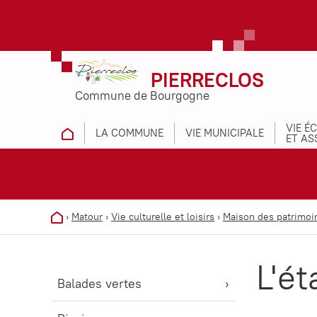
PIERRECLOS
Commune de Bourgogne
VIE É
LA COMMUNE
VIE MUNICIPALE
ET AS
›
Matour
›
Vie culturelle et loisirs
›
Maison des patrimoi
L'é
Balades vertes