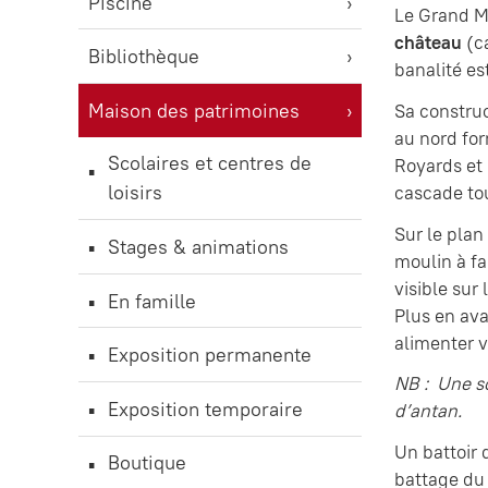
Piscine
Le Grand Mo
château
(ca
Bibliothèque
banalité es
Maison des patrimoines
Sa construc
au nord for
Scolaires et centres de
Royards et 
loisirs
cascade tou
Sur le plan
Stages & animations
moulin à fa
visible sur
En famille
Plus en ava
alimenter v
Exposition permanente
NB : Une sc
Exposition temporaire
d’antan.
Un battoir 
Boutique
battage du 