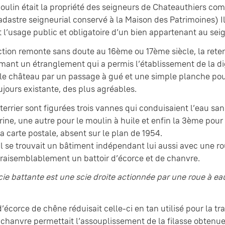
ulin était la propriété des seigneurs de Chateauthiers com
dastre seigneurial conservé à la Maison des Patrimoines) Il 
t l’usage public et obligatoire d’un bien appartenant au se
tion remonte sans doute au 16ème ou 17ème siècle, la reten
mant un étranglement qui a permis l’établissement de la dig
le château par un passage à gué et une simple planche pour
jours existante, des plus agréables.
 terrier sont figurées trois vannes qui conduisaient l’eau san
rine, une autre pour le moulin à huile et enfin la 3ème pou
 la carte postale, absent sur le plan de 1954.
l se trouvait un bâtiment indépendant lui aussi avec une r
raisemblablement un battoir d’écorce et de chanvre.
ie battante est une scie droite actionnée par une roue à eau
d’écorce de chêne réduisait celle-ci en tan utilisé pour la t
chanvre permettait l’assouplissement de la filasse obtenue 