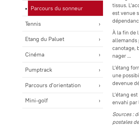
tissus. L’a
Parcours du sonneur
est venue s
dépendanc
Tennis
À la fin de
Etang du Paluet
allemands p
canotage, b
Cinéma
nager ...
L’étang for
Pumptrack
une possibi
devenue dép
Parcours d'orientation
L’étang est
Mini-golf
envahi par 
Sources : 
postales d