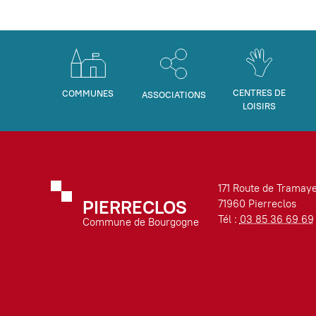
CENTRES DE
COMMUNES
ASSOCIATIONS
LOISIRS
171 Route de Tramay
PIERRECLOS
71960 Pierreclos
Tél :
03 85 36 69 69
Commune de Bourgogne