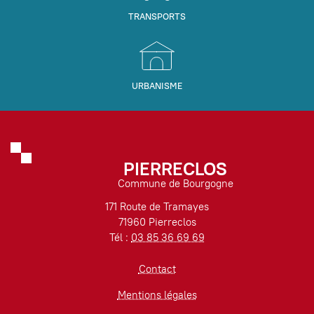
TRANSPORTS
URBANISME
PIERRECLOS
Commune de Bourgogne
171 Route de Tramayes
71960 Pierreclos
Tél :
03 85 36 69 69
Contact
Mentions légales