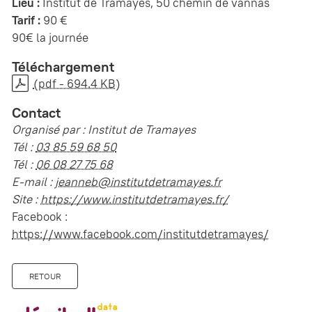
Lieu :
Institut de Tramayes, 50 chemin de vannas
Tarif :
90 €
90€ la journée
Téléchargement
(pdf - 694.4 KB)
Contact
Organisé par : Institut de Tramayes
Tél :
03 85 59 68 50
Tél :
06 08 27 75 68
E-mail :
jeanneb@institutdetramayes.fr
Site :
https://www.institutdetramayes.fr/
Facebook :
https://www.facebook.com/institutdetramayes/
RETOUR