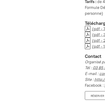
Tarifs :
de 4
Formule Dé
personne)
Téléchar
(pdf - 
(pdf - 
(pdf - 
(pdf - 
Contact
Organisé pa
Tél :
03 85 
E-mail :
co
Site :
http:
Facebook :
RÉSERVER 