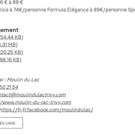
6 € à 89 €
lice à 74€/personne Formule Elégance à 89€/personne Spec
gement
754.44 KB)
3.31 MB)
220.25 KB)
198.16 KB)
r : Moulin du Lac
50 21 54
ntact@moulindulactrivy.com
//www.moulin-du-lac-trivy.com
https://fr-fr.facebook.com/moulindulac/
EN LIGNE