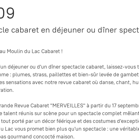
09
le cabaret en déjeuner ou dîner spect
au Moulin du Lac Cabaret !
un déjeuner ou d'un dîner spectacle cabaret, laissez-vous tr
e : plumes, strass, paillettes et bien-sûr levée de gambet
es sensations avec notre revue cabaret où danse, chant, hum
ation.
rande Revue Cabaret "MERVEILLES" à partir du 17 septemb
de talent réunis sur scène pour un spectacle complet mêlant
le tout porté par un décor féérique et des costumes d'excepti
u Lac vous promet bien plus qu'un spectacle : une véritable 
pas gourmand concocté maison.