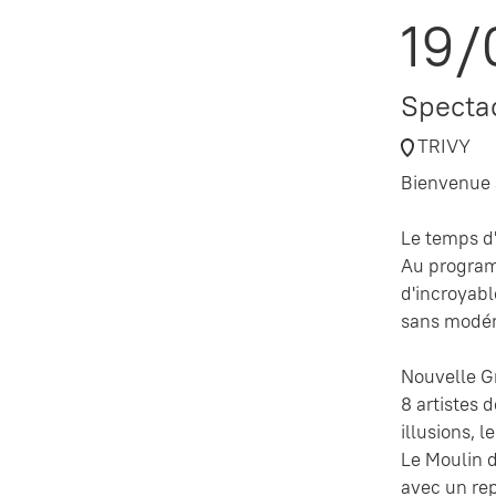
19/
Spectac
TRIVY
Bienvenue 
Le temps d'
Au programm
d'incroyabl
sans modér
Nouvelle G
8 artistes 
illusions, 
Le Moulin d
avec un re