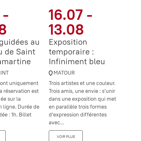
 -
16.07 -
8
13.08
 guidées au
Exposition
 de Saint
temporaire :
amartine
Infiniment bleu
OINT
MATOUR
 sont uniquement
Trois artistes et une couleur.
a réservation est
Trois amis, une envie : s’unir
e sur la
dans une exposition qui met
en ligne. Durée de
en parallèle trois formes
dée : 1h. Billet
d’expression différentes
avec...
VOIR PLUS