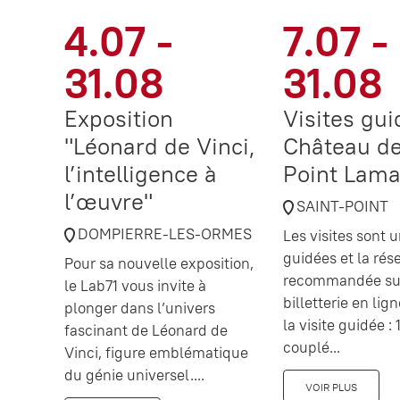
4.07 -
7.07 -
31.08
31.08
Exposition
Visites gu
"Léonard de Vinci,
Château de
l’intelligence à
Point Lama
l’œuvre"
SAINT-POINT
DOMPIERRE-LES-ORMES
Les visites sont
guidées et la rés
Pour sa nouvelle exposition,
recommandée sur
le Lab71 vous invite à
billetterie en lig
plonger dans l’univers
la visite guidée : 1
fascinant de Léonard de
couplé...
Vinci, figure emblématique
du génie universel....
VOIR PLUS