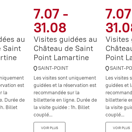
7.07 -
7.07
31.08
31.0
idées au
Visites guidées au
Visites
 Saint
Château de Saint
Château
rtine
Point Lamartine
Point L
SAINT-POINT
SAINT-P
 uniquement
Les visites sont uniquement
Les visites
ervation est
guidées et la réservation est
guidées et l
 la
recommandée sur la
recommandé
ne. Durée de
billetterie en ligne. Durée de
billetterie 
h. Billet
la visite guidée : 1h. Billet
la visite gui
couplé...
couplé...
VOIR PLUS
VOIR PLUS